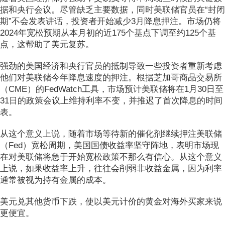
据和央行会议。尽管缺乏主要数据，同时美联储官员在“封闭
期”不会发表讲话，投资者开始减少3月降息押注。市场仍将
2024年宽松预期从本月初的近175个基点下调至约125个基
点，这帮助了美元复苏。
强劲的美国经济和央行官员的抵制导致一些投资者重新考虑
他们对美联储今年降息速度的押注。根据芝加哥商品交易所
（CME）的FedWatch工具，市场预计美联储将在1月30日至
31日的政策会议上维持利率不变，并推迟了首次降息的时间
表。
从这个意义上说，随着市场等待新的催化剂继续押注美联储
（Fed）宽松周期，美国国债收益率坚守阵地，表明市场现
在对美联储将急于开始宽松政策不那么有信心。从这个意义
上说，如果收益率上升，往往会削弱非收益金属，因为利率
通常被视为持有金属的成本。
美元兑其他货币下跌，使以美元计价的黄金对海外买家来说
更便宜。